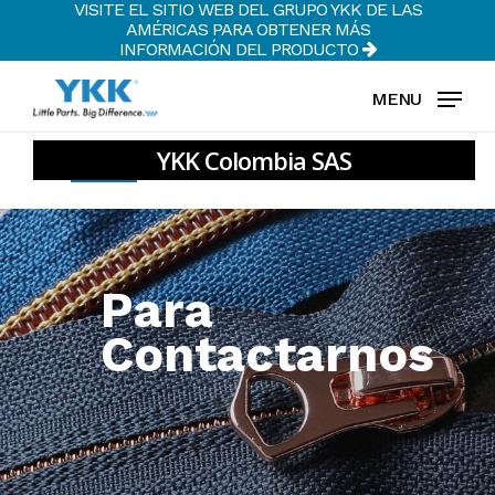
VISITE EL SITIO WEB DEL GRUPO YKK DE LAS
Skip
AMÉRICAS PARA OBTENER MÁS
to
INFORMACIÓN DEL PRODUCTO
Clos
main
MENU
Men
content
Home
»
Para Contactarnos
Para
Contactarnos